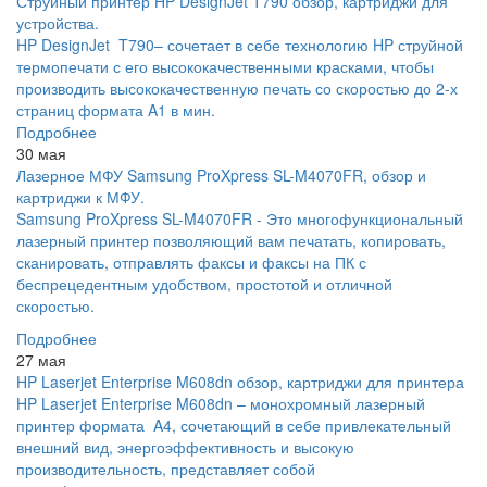
Струйный принтер HP DesignJet T790 обзор, картриджи для
устройства.
HP DesignJet T790– сочетает в себе технологию HP струйной
термопечати с его высококачественными красками, чтобы
производить высококачественную печать со скоростью до 2-х
страниц формата A1 в мин.
Подробнее
30 мая
Лазерное МФУ Samsung ProXpress SL-M4070FR, обзор и
картриджи к МФУ.
Samsung ProXpress SL-M4070FR - Это многофункциональный
лазерный принтер позволяющий вам печатать, копировать,
сканировать, отправлять факсы и факсы на ПК с
беспрецедентным удобством, простотой и отличной
скоростью.
Подробнее
27 мая
HP Laserjet Enterprise M608dn обзор, картриджи для принтера
HP Laserjet Enterprise M608dn – монохромный лазерный
принтер формата A4, сочетающий в себе привлекательный
внешний вид, энергоэффективность и высокую
производительность, представляет собой