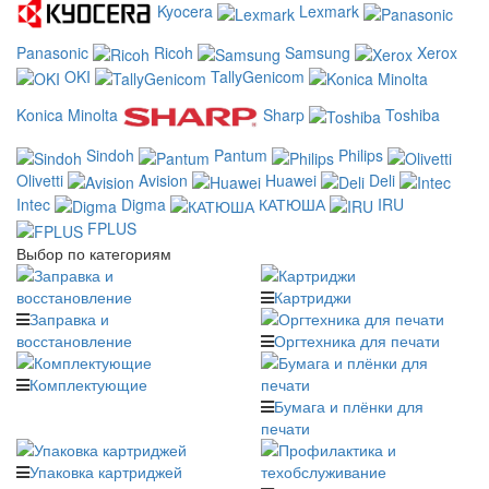
Kyocera
Lexmark
Panasonic
Ricoh
Samsung
Xerox
OKI
TallyGenicom
Konica Minolta
Sharp
Toshiba
Sindoh
Pantum
Philips
Olivetti
Avision
Huawei
Deli
Intec
Digma
КАТЮША
IRU
FPLUS
Выбор по категориям
Картриджи
Заправка и
восстановление
Оргтехника для печати
Комплектующие
Бумага и плёнки для
печати
Упаковка картриджей