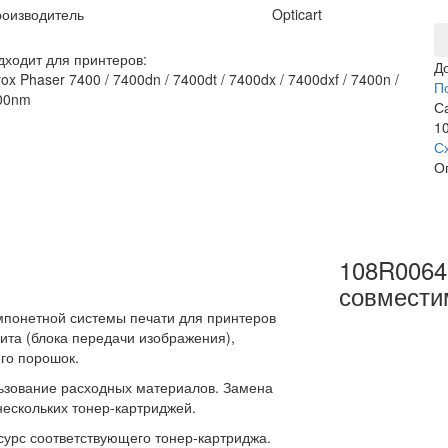
оизводитель
Opticart
дходит для принтеров:
Д
ox Phaser 7400 / 7400dn / 7400dt / 7400dx / 7400dxf / 7400n /
П
00nm
С
10
С
О
108R0064
совмести
мпонетной системы печати для принтеров
ита (блока передачи изображения),
го порошок.
льзование расходных материалов. Замена
нескольких тонер-картриджей.
есурс соответствующего тонер-картриджа.