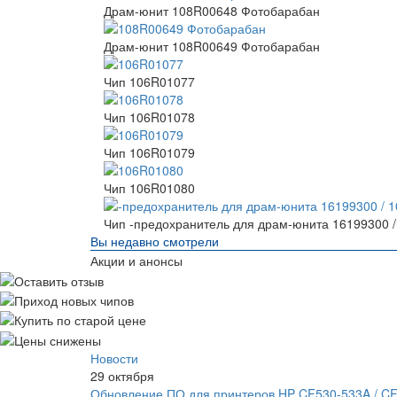
Драм-юнит 108R00648 Фотобарабан
Драм-юнит 108R00649 Фотобарабан
Чип 106R01077
Чип 106R01078
Чип 106R01079
Чип 106R01080
Чип -предохранитель для драм-юнита 16199300 
Вы недавно смотрели
Акции и анонсы
Новости
29 октября
Обновление ПО для принтеров HP CF530-533A / C