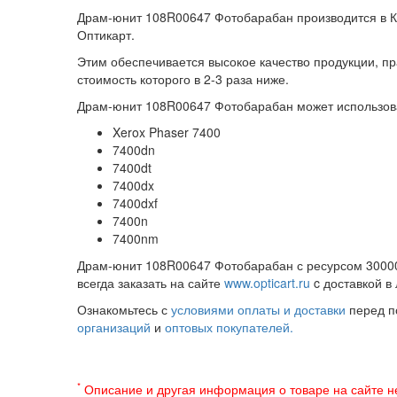
Драм-юнит 108R00647 Фотобарабан производится в К
Оптикарт.
Этим обеспечивается высокое качество продукции, пр
стоимость которого в 2-3 раза ниже.
Драм-юнит 108R00647 Фотобарабан может использова
Xerox Phaser 7400
7400dn
7400dt
7400dx
7400dxf
7400n
7400nm
Драм-юнит 108R00647 Фотобарабан с ресурсом 30000
всегда заказать на сайте
www.opticart.ru
c доставкой в
Ознакомьтесь с
условиями оплаты и доставки
перед п
организаций
и
оптовых покупателей.
*
Описание и другая информация о товаре на сайте н