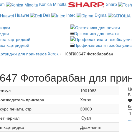
com
Konica Minolta
Sharp
Huawei
Deli
Intec
Digma
иджи
Оргтехника для печати
вка картриджей
Профилактика и техобслужив
ртриджи для принтеров Xerox
108R00647 Фотобарабан
647 Фотобарабан для прин
Ц
тикул
1901083
В
оизводитель принтера
Xerox
К
сурс печати, стр
30000
ет чернил
Cyan
+
-
п картриджа
Драм-юнит