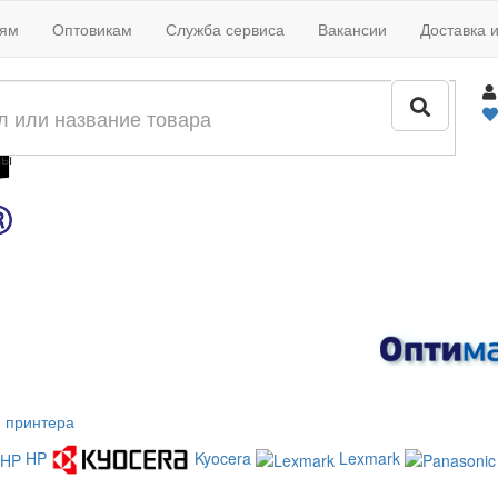
иям
Оптовикам
Служба сервиса
Вакансии
Доставка 
жи
лы
 принтера
HP
Kyocera
Lexmark