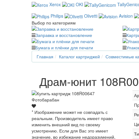
Xerox
OKI
TallyGeni
Philips
Olivetti
Avision
Выбор по категориям
Заправка и восстановление
Картр
Бумага и плёнки для печати
Упако
Главная
Каталог картриджей
Совместимые ка
Драм-юнит 108R00
Ар
Пр
* Изображение может не совпадать с
Ре
реальным. Производитель имеет право
Цв
изменить внешний вид по своему
усмотрению. Если для Вас это имеет
Ти
значение, во избежание недоразумений,