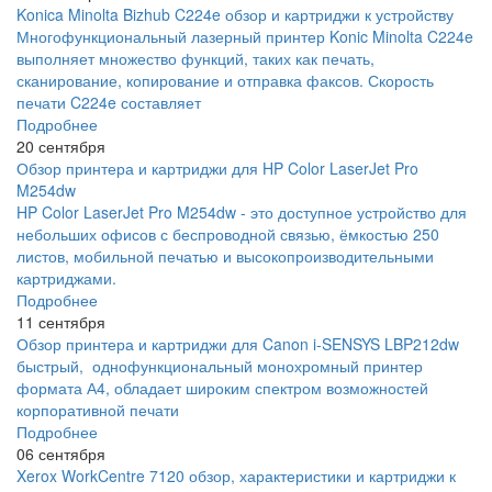
Konica Minolta Bizhub C224e обзор и картриджи к устройству
Многофункциональный лазерный принтер Konic Minolta C224e
выполняет множество функций, таких как печать,
сканирование, копирование и отправка факсов. Скорость
печати C224e составляет
Подробнее
20 сентября
Обзор принтера и картриджи для HP Color LaserJet Pro
M254dw
HP Color LaserJet Pro M254dw - это доступное устройство для
небольших офисов с беспроводной связью, ёмкостью 250
листов, мобильной печатью и высокопроизводительными
картриджами.
Подробнее
11 сентября
Обзор принтера и картриджи для Canon i-SENSYS LBP212dw
быстрый, однофункциональный монохромный принтер
формата А4, обладает широким спектром возможностей
корпоративной печати
Подробнее
06 сентября
Xerox WorkCentre 7120 обзор, характеристики и картриджи к