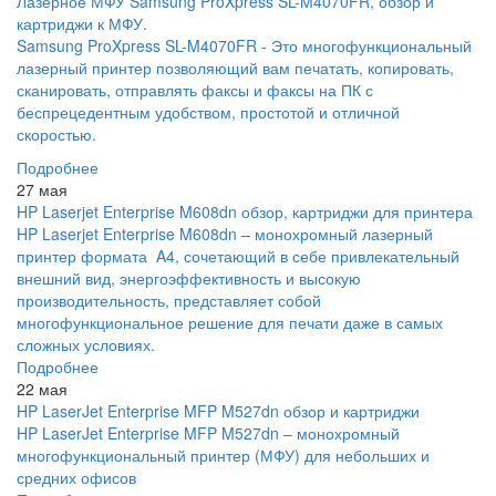
Лазерное МФУ Samsung ProXpress SL-M4070FR, обзор и
картриджи к МФУ.
Samsung ProXpress SL-M4070FR - Это многофункциональный
лазерный принтер позволяющий вам печатать, копировать,
сканировать, отправлять факсы и факсы на ПК с
беспрецедентным удобством, простотой и отличной
скоростью.
Подробнее
27 мая
HP Laserjet Enterprise M608dn обзор, картриджи для принтера
HP Laserjet Enterprise M608dn – монохромный лазерный
принтер формата A4, сочетающий в себе привлекательный
внешний вид, энергоэффективность и высокую
производительность, представляет собой
многофункциональное решение для печати даже в самых
сложных условиях.
Подробнее
22 мая
HP LaserJet Enterprise MFP M527dn обзор и картриджи
HP LaserJet Enterprise MFP M527dn – монохромный
многофункциональный принтер (МФУ) для небольших и
средних офисов