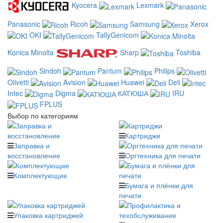
Kyocera
Lexmark
Panasonic
Ricoh
Samsung
Xerox
OKI
TallyGenicom
Konica Minolta
Sharp
Toshiba
Sindoh
Pantum
Philips
Olivetti
Avision
Huawei
Deli
Intec
Digma
КАТЮША
IRU
FPLUS
Выбор по категориям
Картриджи
Заправка и
восстановление
Оргтехника для печати
Комплектующие
Бумага и плёнки для
печати
Упаковка картриджей