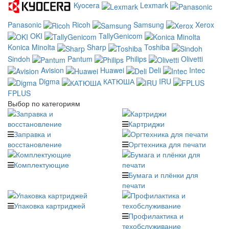
Kyocera
Lexmark
Panasonic
Ricoh
Samsung
Xerox
OKI
TallyGenicom
Konica Minolta
Sharp
Toshiba
Sindoh
Pantum
Philips
Olivetti
Avision
Huawei
Deli
Intec
Digma
КАТЮША
IRU
FPLUS
Выбор по категориям
Картриджи
Заправка и
восстановление
Оргтехника для печати
Комплектующие
Бумага и плёнки для
печати
Упаковка картриджей
Профилактика и
техобслуживание