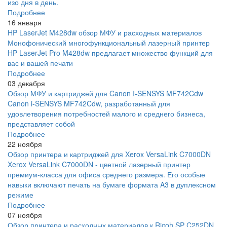
изо дня в день.
Подробнее
16 января
HP LaserJet M428dw обзор МФУ и расходных материалов
Монофонический многофункциональный лазерный принтер
HP LaserJet Pro M428dw предлагает множество функций для
вас и вашей печати
Подробнее
03 декабря
Обзор МФУ и картриджей для Canon I-SENSYS MF742Cdw
Canon i-SENSYS MF742Cdw, разработанный для
удовлетворения потребностей малого и среднего бизнеса,
представляет собой
Подробнее
22 ноября
Обзор принтера и картриджей для Xerox VersaLink C7000DN
Xerox VersaLink C7000DN - цветной лазерный принтер
премиум-класса для офиса среднего размера. Его особые
навыки включают печать на бумаге формата A3 в дуплексном
режиме
Подробнее
07 ноября
Обзор принтера и расходных материалов к Ricoh SP C252DN