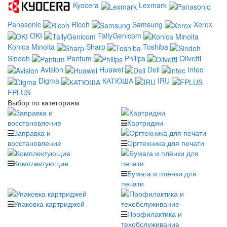
Kyocera
Lexmark
Panasonic
Ricoh
Samsung
Xerox
OKI
TallyGenicom
Konica Minolta
Sharp
Toshiba
Sindoh
Pantum
Philips
Olivetti
Avision
Huawei
Deli
Intec
Digma
КАТЮША
IRU
FPLUS
Выбор по категориям
Картриджи
Заправка и
восстановление
Оргтехника для печати
Комплектующие
Бумага и плёнки для
печати
Упаковка картриджей
Профилактика и
техобслуживание