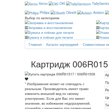
Xerox
OKI
TallyGeni
Philips
Olivetti
Avision
Выбор по категориям
Заправка и восстановление
Картр
Бумага и плёнки для печати
Упако
Главная
Каталог картриджей
Совместимые ка
Картридж 006R0151
Ар
Пр
* Изображение может не совпадать с
реальным. Производитель имеет право
Ре
изменить внешний вид по своему
Цв
усмотрению. Если для Вас это имеет
значение, во избежание недоразумений,
Ти
уточняйте у менеджера при размещении