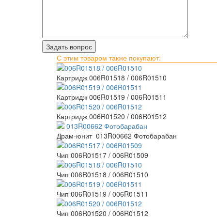
С этим товаром также покупают:
Картридж 006R01518 / 006R01510
Картридж 006R01519 / 006R01511
Картридж 006R01520 / 006R01512
Драм-юнит 013R00662 Фотобарабан
Чип 006R01517 / 006R01509
Чип 006R01518 / 006R01510
Чип 006R01519 / 006R01511
Чип 006R01520 / 006R01512