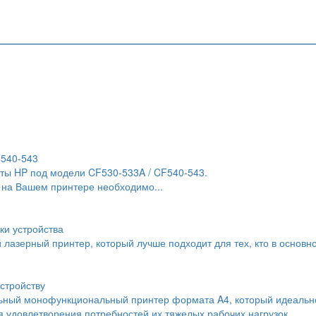
F540-543
ты HP под модели CF530-533A / CF540-543.
 на Вашем принтере необходимо...
ки устройства
й лазерный принтер, который лучше подходит для тех, кто в основн
стройству
льный монофункциональный принтер формата A4, который идеальн
 удовлетворения потребностей их тяжелых рабочих нагрузок.