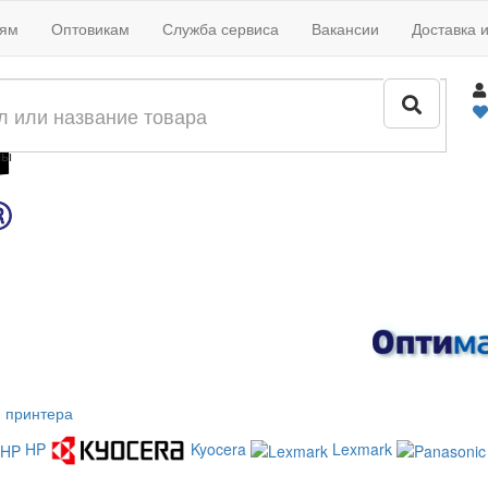
иям
Оптовикам
Служба сервиса
Вакансии
Доставка 
жи
лы
 принтера
HP
Kyocera
Lexmark