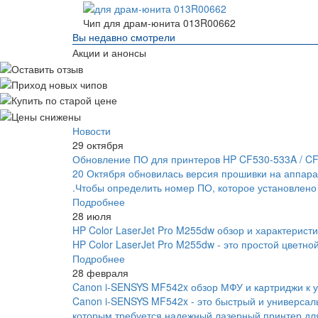
Чип для драм-юнита 013R00662
Вы недавно смотрели
Акции и анонсы
Новости
29 октября
Обновление ПО для принтеров HP CF530-533A / C
20 Октября обновилась версия прошивки на аппара
.Чтобы определить номер ПО, которое установлено
Подробнее
28 июля
HP Color LaserJet Pro M255dw обзор и характеристи
HP Color LaserJet Pro M255dw - это простой цветно
Подробнее
28 февраля
Canon i-SENSYS MF542x обзор МФУ и картриджи к у
Canon i-SENSYS MF542x - это быстрый и универса
которым требуется надежный лазерный принтер для