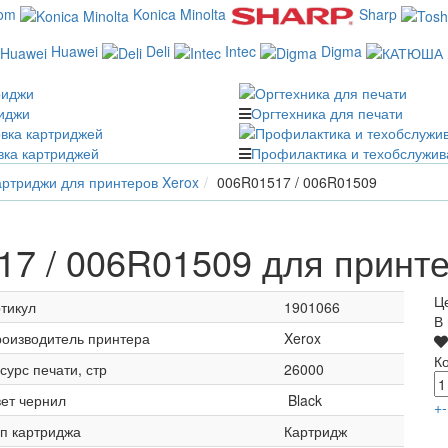
com
Konica Minolta
Sharp
Huawei
Deli
Intec
Digma
иджи
Оргтехника для печати
вка картриджей
Профилактика и техобслужив
ртриджи для принтеров Xerox
006R01517 / 006R01509
7 / 006R01509 для принте
Ц
тикул
1901066
В
оизводитель принтера
Xerox
К
сурс печати, стр
26000
ет чернил
Black
+
-
п картриджа
Картридж