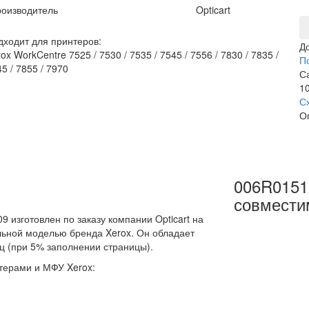
оизводитель
Opticart
дходит для принтеров:
Д
ox WorkCentre 7525 / 7530 / 7535 / 7545 / 7556 / 7830 / 7835 /
П
5 / 7855 / 7970
С
10
С
О
006R0151
совмести
изготовлен по заказу компании Opticart на
альной моделью бренда Xerox. Он обладает
ц (при 5% заполнении страницы).
терами и МФУ Xerox: