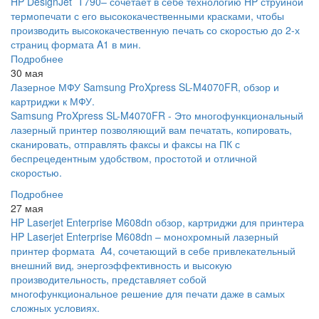
HP DesignJet T790– сочетает в себе технологию HP струйной
термопечати с его высококачественными красками, чтобы
производить высококачественную печать со скоростью до 2-х
страниц формата A1 в мин.
Подробнее
30 мая
Лазерное МФУ Samsung ProXpress SL-M4070FR, обзор и
картриджи к МФУ.
Samsung ProXpress SL-M4070FR - Это многофункциональный
лазерный принтер позволяющий вам печатать, копировать,
сканировать, отправлять факсы и факсы на ПК с
беспрецедентным удобством, простотой и отличной
скоростью.
Подробнее
27 мая
HP Laserjet Enterprise M608dn обзор, картриджи для принтера
HP Laserjet Enterprise M608dn – монохромный лазерный
принтер формата A4, сочетающий в себе привлекательный
внешний вид, энергоэффективность и высокую
производительность, представляет собой
многофункциональное решение для печати даже в самых
сложных условиях.