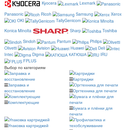
Kyocera
Lexmark
Panasonic
Ricoh
Samsung
Xerox
OKI
TallyGenicom
Konica Minolta
Sharp
Toshiba
Sindoh
Pantum
Philips
Olivetti
Avision
Huawei
Deli
Intec
Digma
КАТЮША
IRU
FPLUS
Выбор по категориям
Картриджи
Заправка и
восстановление
Оргтехника для печати
Комплектующие
Бумага и плёнки для
печати
Упаковка картриджей