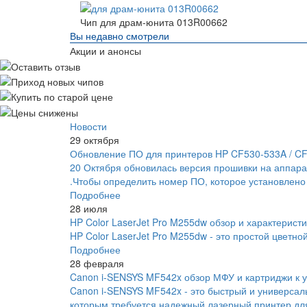
Чип для драм-юнита 013R00662
Вы недавно смотрели
Акции и анонсы
Новости
29 октября
Обновление ПО для принтеров HP CF530-533A / C
20 Октября обновилась версия прошивки на аппара
.Чтобы определить номер ПО, которое установлено
Подробнее
28 июля
HP Color LaserJet Pro M255dw обзор и характеристи
HP Color LaserJet Pro M255dw - это простой цветно
Подробнее
28 февраля
Canon i-SENSYS MF542x обзор МФУ и картриджи к у
Canon i-SENSYS MF542x - это быстрый и универса
которым требуется надежный лазерный принтер для