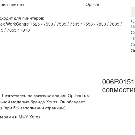
оизводитель
Opticart
дходит для принтеров:
Д
ox WorkCentre 7525 / 7530 / 7535 / 7545 / 7556 / 7830 / 7835 /
П
5 / 7855 / 7970
С
10
С
О
006R0151
совмести
изготовлен по заказу компании Opticart на
альной моделью бренда Xerox. Он обладает
ц (при 5% заполнении страницы).
терами и МФУ Xerox: