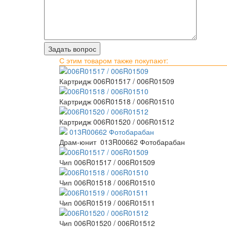
С этим товаром также покупают:
Картридж 006R01517 / 006R01509
Картридж 006R01518 / 006R01510
Картридж 006R01520 / 006R01512
Драм-юнит 013R00662 Фотобарабан
Чип 006R01517 / 006R01509
Чип 006R01518 / 006R01510
Чип 006R01519 / 006R01511
Чип 006R01520 / 006R01512