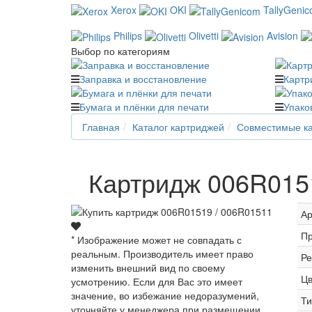
Xerox
OKI
TallyGeni
Philips
Olivetti
Avision
Выбор по категориям
Заправка и восстановление
Картр
Бумага и плёнки для печати
Упако
Главная
Каталог картриджей
Совместимые ка
Картридж 006R0151
Ар
Пр
* Изображение может не совпадать с
реальным. Производитель имеет право
Ре
изменить внешний вид по своему
Цв
усмотрению. Если для Вас это имеет
значение, во избежание недоразумений,
Ти
уточняйте у менеджера при размещении