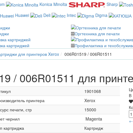
com
Konica Minolta
Sharp
Huawei
Deli
Intec
Digma
иджи
Оргтехника для печати
вка картриджей
Профилактика и техобслужив
ртриджи для принтеров Xerox
006R01519 / 006R01511
9 / 006R01511 для принте
Ц
тикул
1901068
В
оизводитель принтера
Xerox
К
сурс печати, стр
15000
ет чернил
Magenta
+
-
п картриджа
Картридж