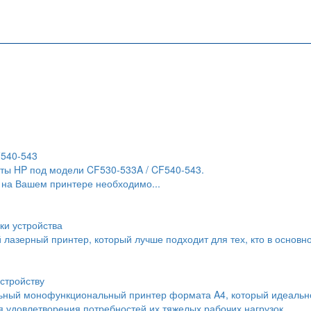
F540-543
ты HP под модели CF530-533A / CF540-543.
 на Вашем принтере необходимо...
ки устройства
й лазерный принтер, который лучше подходит для тех, кто в основн
стройству
льный монофункциональный принтер формата A4, который идеальн
 удовлетворения потребностей их тяжелых рабочих нагрузок.