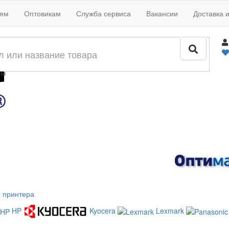
иям
Оптовикам
Служба сервиса
Вакансии
Доставка 
жи
лы
 принтера
HP
Kyocera
Lexmark