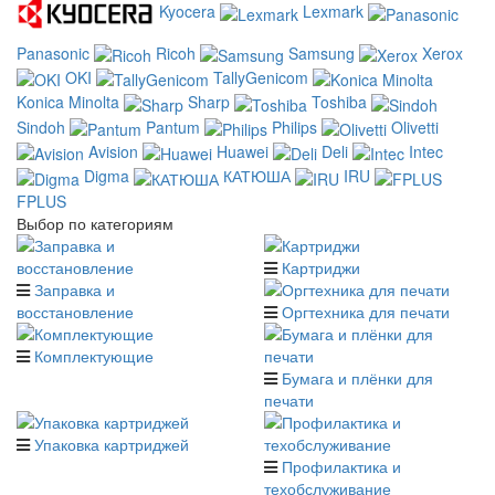
Kyocera
Lexmark
Panasonic
Ricoh
Samsung
Xerox
OKI
TallyGenicom
Konica Minolta
Sharp
Toshiba
Sindoh
Pantum
Philips
Olivetti
Avision
Huawei
Deli
Intec
Digma
КАТЮША
IRU
FPLUS
Выбор по категориям
Картриджи
Заправка и
восстановление
Оргтехника для печати
Комплектующие
Бумага и плёнки для
печати
Упаковка картриджей
Профилактика и
техобслуживание