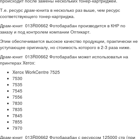
происходит после замены нескольких тонер-картриджей.
Т.е. ресурс драм-юнита в несколько раз выше, чем ресурс
соответствующего тонер-картриджа.
Драм-юнит 013R00662 Фотобарабан производится в КНР по
заказу и под контролем компании Оптикарт.
Этим обеспечивается высокое качество продукции, практически не
уступающее оригиналу, но стоимость которого в 2-3 раза ниже.
Драм-юнит 013R00662 Фотобарабан может использоватья на
принтерах Xerox:
Xerox WorkCentre 7525
7530
7535
7545
7556
7830
7835
7845
7855
7970
Драм-юнит 013R00662 Фотобарабан с ресурсом 125000 стр (при