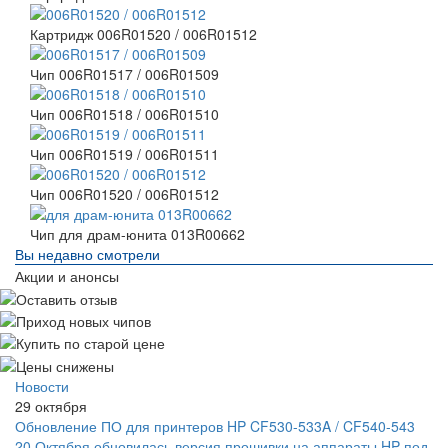
Картридж 006R01520 / 006R01512
Чип 006R01517 / 006R01509
Чип 006R01518 / 006R01510
Чип 006R01519 / 006R01511
Чип 006R01520 / 006R01512
Чип для драм-юнита 013R00662
Вы недавно смотрели
Акции и анонсы
Новости
29 октября
Обновление ПО для принтеров HP CF530-533A / CF540-543
20 Октября обновилась версия прошивки на аппараты HP под